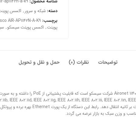
شناسه محصول:
ir-ap1142n-a-k9
دسته:
شبکه و سرور
,
اکسس پوینت
برچسب:
isco AIR-AP1142N-A-K9
پوینت
,
اکسس پوینت سیسکو
,
سی
توضیحات
نظرات (0)
حمل و نقل و تحویل
ناسب و وزن سبک به بازار عرضه می گردد.