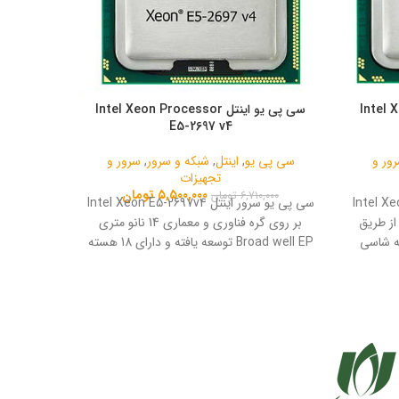
Intel Xeon
سی پی یو اینتل Intel Xeon Processor
ر
E5-2697 v4
ور و
سی پی یو
,
اینتل
,
شبکه و سرور
,
سرور و
سرور و
تجهیزات
۵,۵۰۰,۰۰۰
تومان
۶,۷۱۰,۰۰۰
تومان
Intel Xeon E5-2
سی پی یو سرور اینتل Intel Xeon E5-2697v4
 KIT H3C
می بایست از طریق
بر روی گره فناوری و معماری 14 نانو متری
60 1UNIT
یی از نوع FCLGA2011-3 به شاسی
Broad well EP توسعه یافته و دارای 18 هسته
SFF سرو
(Core) و 36 رشته (Thread) می‌باشد.
با فرم فک
2.5 این
SFF 
پشتیبانی 
و پس از 
از آن ه
نگهداری خ