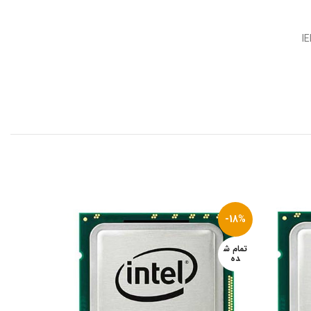
تمام ش
-18%
ده
تمام ش
ده