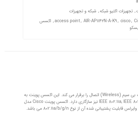
a
,
تجهیزات اکتیو شبکه
,
شبکه و تجهیزات
C
,
cisco
,
AIR-AP1142N-A-K9
,
access point
,
اکسس
سکو
مدل AIR-AP1142N-A-K9 از سری اکسس پوینت های Aironet 1140 شرکت سیسکو است که قابلیت پشتیبانی از PoE را داشته و به صورت بی سیم (Wireless) اتصال را برقرار می کند. این اکسس پوینت به
دو آنتن داخلی مجهز شده و با استانداردهای IEEE 802.11a, IEEE 802.11b, IEEE 802.11d, IEEE 802.11g, IEEE 802.11h, IEEE 802.11i, IEEE 802.11n, IEEE 802.1x, IEEE 802.3af نیز سازگاری دارد. اکسس پوینت Cisco مدل
AIR-AP1142N-A-K9 قادر است که دیتا را با حداکثر سرعت 300 مگابیت بر ثانیه انتقال دهد. رابط این دستگاه از یک پورت Ethernet بهره برده و پروتکل وایرلس قابلیت پشتیبانی شده آن از نوع 802.11a/b/g/n می باشد.