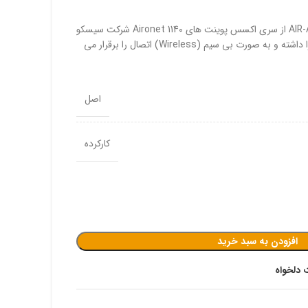
موس و کیبورد لاجیتک
مدل AIR-AP1142N-A-K9 از سری اکسس پوینت های Aironet 1140 شرکت سیسکو
است که قابلیت پشتیبانی از PoE را داشته و به صورت بی سیم (Wireless) اتصال را برقرار می
اصل
کارکرده
افزودن به سبد خرید
 دلخواه