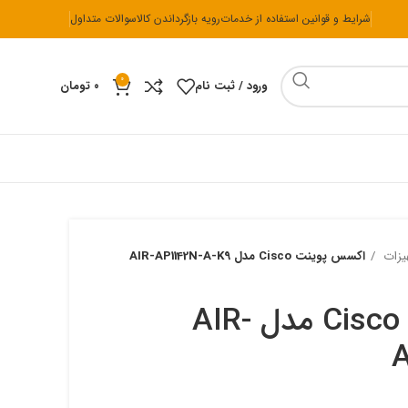
شرایط و قوانین استفاده از خدمات
رویه بازگرداندن کالا
سوالات متداول
0
ورود / ثبت نام
۰
تومان
ی یو
هارد
کیبورد و موس
لوازم جانبی
یزات
اکسس پوینت Cisco مدل AIR-AP1142N-A-K9
هارد HDD
موس و کیبورد ای فور تک
هاب
اس اس دی M.2
موس و کیبورد ایسوس
اکسس پوینت Cisco مدل AIR-
اس اس دی SATA
موس و کیبورد تسکو
A
موس و کیبورد ریزر
موس و کیبورد فراسو