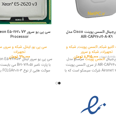
باکس اورجینال اکسس پوینت Cisco مدل
سی پی یو سرور  E5-2620 V3
Processor
AIR-CAP2602I-A-K9
اکتیو شبکه
,
اکسس پوینت
,
شبکه و
سی پی یو
,
اینتل
,
شبکه و سرور
,
سر
تجهیزات
,
شبکه و سرور
تجهیزات
۸,۴۱۵,۰۰۰
تومان
۹۹۰,۰۰۰
تومان
۹,۱۸۵,
تومان
رجینال
اکسس پوینت
سیسکو مدل
سی پی یو سرور اینتل 620v3
AIR-CAP2602I-A-K9 از سری اکسس پوینت
با پارت نامبر 719051-B21 
های Aironet 2600 شرکت سیسکو است که با
سوکت ها
سب به بازار تجهیزات شبکه عرضه شده
سرور متصل شود.
لیت پشتیبانی از PoE را دارد.