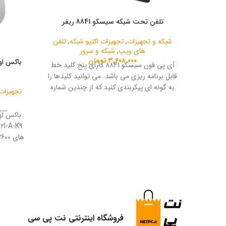
تلفن تحت شبکه سیسکو 8841 ریفر
شبکه و تجهیزات
,
تجهیزات اکتیو شبکه
,
تلفن
های ویپ
,
شبکه و سرور
۳,۶۰۸,۰۰۰
تومان
آی پی فون سیسکو 8841 دارای پنج کلید خط
قابل برنامه ریزی می باشد. می توانید کلیدها را
به گونه ای پیکربندی کنید که از چندین شماره
تجهیزات 
دایرکتوری یا از ویژگی های تماس مانند شماره
گیری سریع پشتیبانی کند.
۰۰۰
باکس او
ابعاد منا
و قاب
فروشگاه اینترنتی نت پی سی