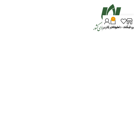
0
روشگاه
لیست دلخواه
سبد خرید
حساب کاربری من
خدمات مشتریان
سیاست حفظ حریم خصوصی
تماس با ما
رویه بازگرداندن کالا
سوالات متداول
شرایط و قوانین استفاده از خدمات
تمامی حقوق نگارشی (کپی رایت)
©
برای
فروشگاه آنلاین نت پی
سی
محفوظ