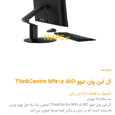
مقایسه
آل این وان لنوو ThinkCentre M920z AIO
کامپیوتر و قطعات
,
آل این وان
۲۷,۶۵۰,۰۰۰ تومان
آل این وان لنوو ThinkCentre M920z AIO اینچی یک راه حل بهره وری
قدرتمند است که در زمان و مکان شما صرفه جویی می کند.