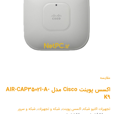
مقایسه
اکسس پوینت Cisco مدل AIR-CAP3502I-A-
K9
تجهیزات اکتیو شبکه
,
اکسس پوینت
,
شبکه و تجهیزات
,
شبکه و سرور