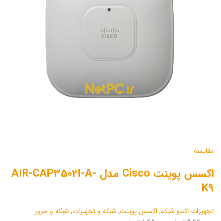
مقایسه
اکسس پوینت Cisco مدل AIR-CAP3502I-A-
K9
تجهیزات اکتیو شبکه
,
اکسس پوینت
,
شبکه و تجهیزات
,
شبکه و سرور