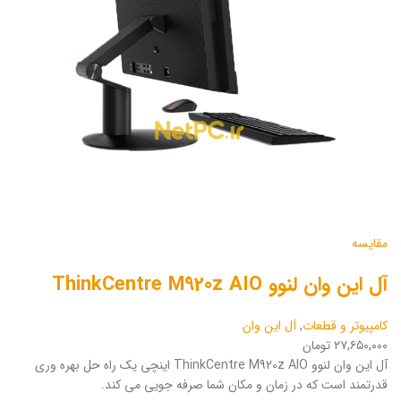
مقایسه
آل این وان لنوو ThinkCentre M920z AIO
کامپیوتر و قطعات
,
آل این وان
۲۷,۶۵۰,۰۰۰ تومان
آل این وان لنوو ThinkCentre M920z AIO اینچی یک راه حل بهره وری
قدرتمند است که در زمان و مکان شما صرفه جویی می کند.