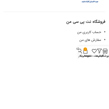
فروشگاه نت پی سی من
حساب کاربری من
سفارش های من
لیست علاقه مندی
0
آدرس من
روشگاه
فیلترها
لیست دلخواه
سبد خرید
حساب کاربری من