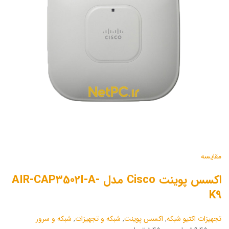
مقایسه
اکسس پوینت Cisco مدل AIR-CAP3502I-A-
K9
تجهیزات اکتیو شبکه
,
اکسس پوینت
,
شبکه و تجهیزات
,
شبکه و سرور