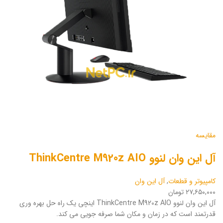
مقایسه
آل این وان لنوو ThinkCentre M920z AIO
کامپیوتر و قطعات
,
آل این وان
۲۷,۶۵۰,۰۰۰ تومان
آل این وان لنوو ThinkCentre M920z AIO اینچی یک راه حل بهره وری
قدرتمند است که در زمان و مکان شما صرفه جویی می کند.