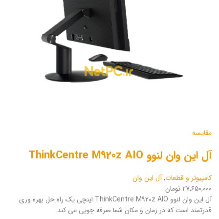
مقایسه
آل این وان لنوو ThinkCentre M920z AIO
کامپیوتر و قطعات
,
آل این وان
۲۷,۶۵۰,۰۰۰ تومان
آل این وان لنوو ThinkCentre M920z AIO اینچی یک راه حل بهره وری
قدرتمند است که در زمان و مکان شما صرفه جویی می کند.