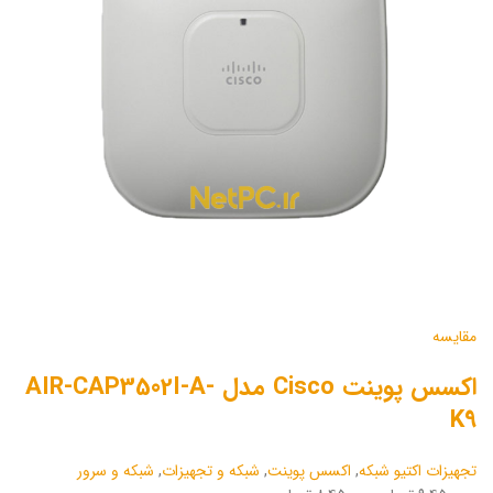
مقایسه
اکسس پوینت Cisco مدل AIR-CAP3502I-A-
K9
تجهیزات اکتیو شبکه
,
اکسس پوینت
,
شبکه و تجهیزات
,
شبکه و سرور