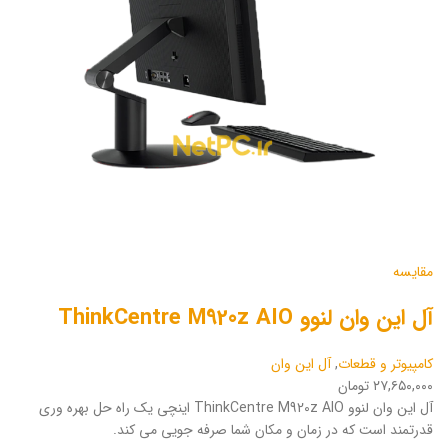
مقایسه
آل این وان لنوو ThinkCentre M920z AIO
کامپیوتر و قطعات
,
آل این وان
۲۷,۶۵۰,۰۰۰ تومان
آل این وان لنوو ThinkCentre M920z AIO اینچی یک راه حل بهره وری
قدرتمند است که در زمان و مکان شما صرفه جویی می کند.