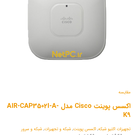
مقایسه
اکسس پوینت Cisco مدل AIR-CAP3502I-A-
K9
تجهیزات اکتیو شبکه
,
اکسس پوینت
,
شبکه و تجهیزات
,
شبکه و سرور