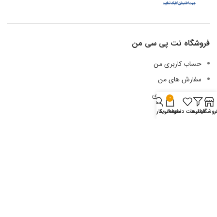
فروشگاه نت پی سی من
حساب کاربری من
سفارش های من
لیست علاقه مندی
0
آدرس من
روشگاه
فیلترها
لیست دلخواه
سبد خرید
حساب کاربری من