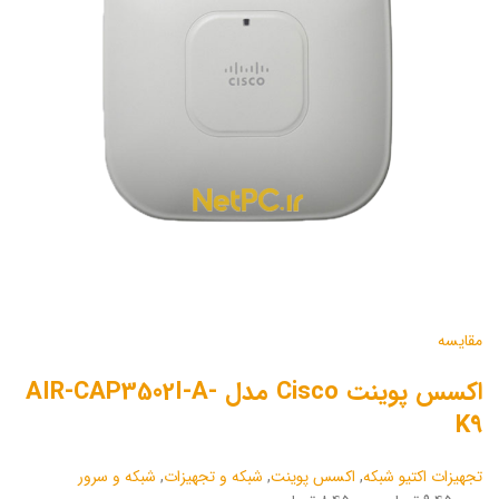
مقایسه
اکسس پوینت Cisco مدل AIR-CAP3502I-A-
K9
تجهیزات اکتیو شبکه
,
اکسس پوینت
,
شبکه و تجهیزات
,
شبکه و سرور