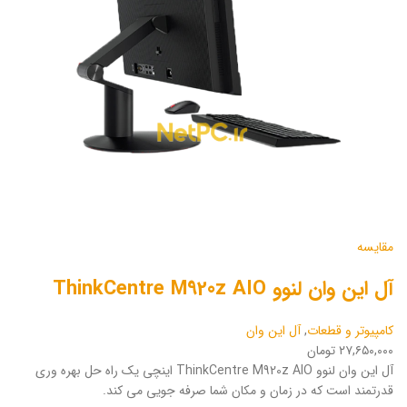
مقایسه
آل این وان لنوو ThinkCentre M920z AIO
کامپیوتر و قطعات
,
آل این وان
۲۷,۶۵۰,۰۰۰ تومان
آل این وان لنوو ThinkCentre M920z AIO اینچی یک راه حل بهره وری
قدرتمند است که در زمان و مکان شما صرفه جویی می کند.