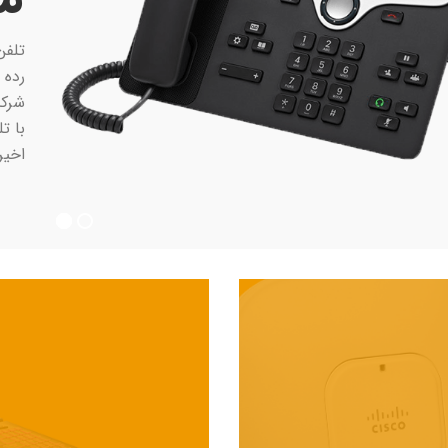
تلفن
رده 
شرکت
با ت
اخیر