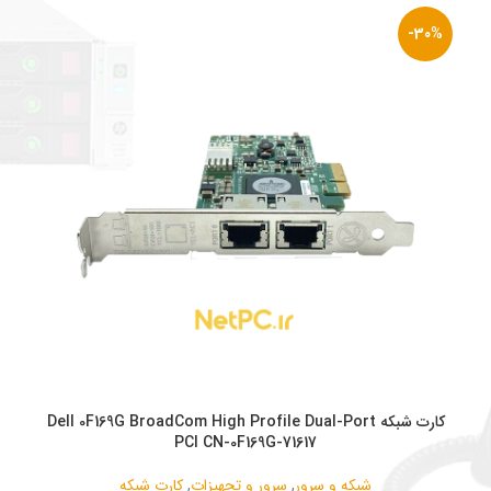
-30%
افز
کارت شبکه Dell 0F169G BroadCom High Profile Dual-Port
افزودن به سبد خرید
PCI CN-0F169G-71617
شبکه و سرور
,
سرور و تجهیزات
,
کارت شبکه