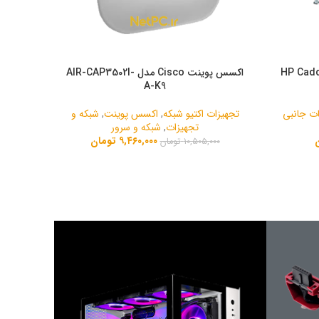
 اینچی هارد سرور اچ پی HP Caddy
اکسس پوینت Cisco مدل AIR-CAP3502I-
A-K9
ت جانبی
تجهیزات اکتیو شبکه
,
اکسس پوینت
,
شبکه و
تجهیزات
,
شبکه و سرور
۹,۴۶۰,۰۰۰
تومان
۱۰,۵۰۵,۰۰۰
تومان