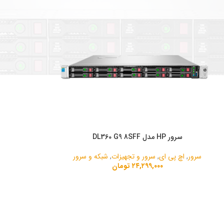
سرور HP مدل DL360 G9 8SFF
ودن به سبد خرید
سرور
,
اچ پی ای
,
سرور و تجهیزات
,
شبکه و سرور
۲۴,۲۹۹,۰۰۰
تومان