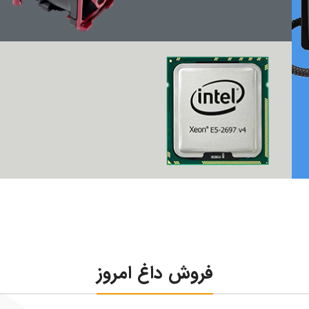
سرور
انواع فن سرور
سی پی یو
انواع پردازنده های
اینتل
فروش داغ امروز