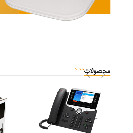
اکسس پوینت
انواع
اکسس
محصولات
جدید
پوینت
سیسکو
با کانفیگ از پیش
تنظیم شده
خرید کنید