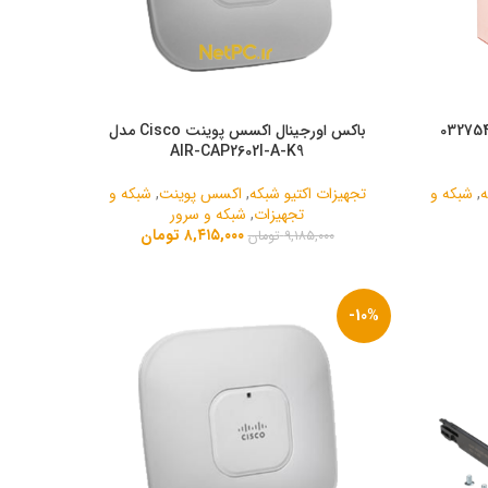
ل شبکه لگراند CAT6 UTP کد 032754
باکس اورجینال اکسس پوینت Cisco مدل
AIR-CAP2602I-A-K9
ه
,
شبکه و
تجهیزات اکتیو شبکه
,
اکسس پوینت
,
شبکه و
تجهیزات
,
شبکه و سرور
۸,۴۱۵,۰۰۰
تومان
۹,۱۸۵,۰۰۰
تومان
-10%