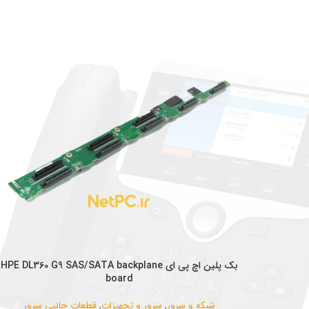
اطلاعات بیشتر
بک پلین اچ پی ای HPE DL360 G9 SAS/SATA backplane
افزودن به سبد خرید
board
شبکه و سرور
,
سرور و تجهیزات
,
قطعات جانبی سرور