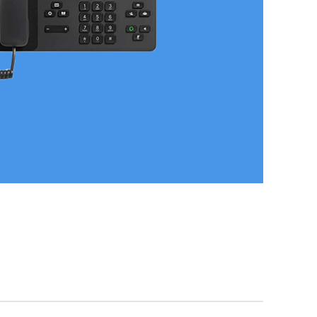
تلفن ویپ
تلفن های برند
سیسکو