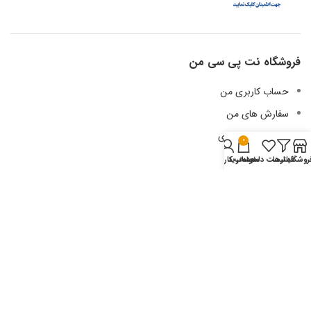
فروشگاه نت پی سی من
حساب کاربری من
سفارش های من
لیست علاقه مندی
0
آدرس من
روشگاه
فیلترها
لیست دلخواه
سبد خرید
حساب کاربری من