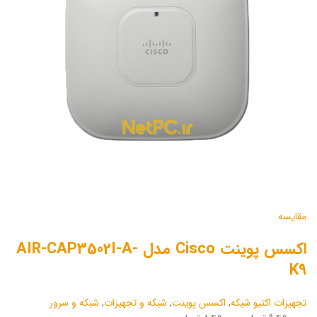
مقایسه
اکسس پوینت Cisco مدل AIR-CAP3502I-A-
K9
تجهیزات اکتیو شبکه
,
اکسس پوینت
,
شبکه و تجهیزات
,
شبکه و سرور