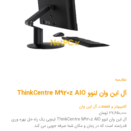
مقایسه
آل این وان لنوو ThinkCentre M920z AIO
کامپیوتر و قطعات
,
آل این وان
۲۷,۶۵۰,۰۰۰ تومان
آل این وان لنوو ThinkCentre M920z AIO اینچی یک راه حل بهره وری
قدرتمند است که در زمان و مکان شما صرفه جویی می کند.