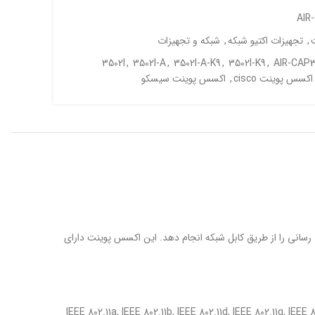
AIR
,
تجهیزات اکتیو شبکه
,
شبکه و تجهیزات
3502I
,
3502I-A
,
3502I-A-K9
,
3502I-K9
,
AIR-CAP3
اکسس پوینت cisco
,
اکسس پوینت سیسکو
از سری اکسس پوینت های Aironet 3502i شرکت سیسکو است که با پشتیبانی از قابلیت PoE می تواند برق رسانی را از طریق کابل شبکه انجام دهد. این اکسس پوینت دارای
جهیزات شبکه است که قابلیت پشتیبانی از پروتکل وایرلس 802.11a/b/g/n را داشته و از استاندارد های IEEE 802.11a, IEEE 802.11b, IEEE 802.11d, IEEE 802.11g, IEEE 802.11h, IEEE