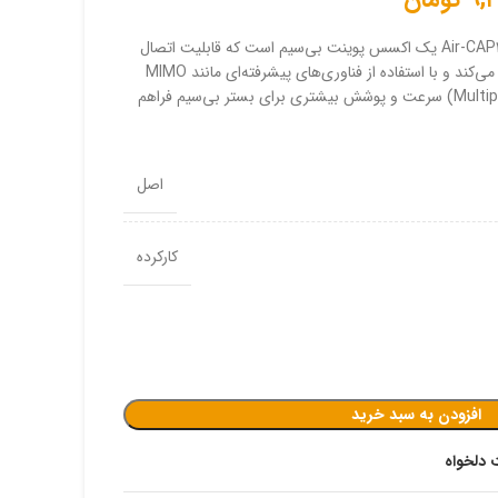
موس و کیبورد لاجیتک
اکسس پوینت سیسکو Air-CAP3502i-A-K9 یک اکسس پوینت بی‌سیم است که قابلیت اتصال
بی‌سیم دستگاه‌ها به شبکه را فراهم می‌کند و با استفاده از فناوری‌های پیشرفته‌ای مانند MIMO
(Multiple-Input and Multiple-Output) سرعت و پوشش بیشتری برای بستر بی‌سیم فراهم
اصل
کارکرده
افزودن به سبد خرید
 دلخواه