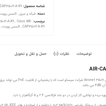
شناسه محصول:
-CAP3502I-A-K9
دسته:
شبکه و سرور
,
اکسس پوینت
برچسب:
Cisco AIR-
,
502I-A-K9
CAP3502I-A-K9
,
اکسس پوینت
,
توضیحات
نظرات (0)
حمل و نقل و تحویل
اکسس پوینت مدل AIR-CAP3502I-A-K9 
این محصول یکی از پر کاربرد ترین ت