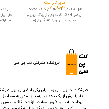
سرور
,
کابل شبکه
۱۴۶,۸۵۰
تومان
کابل شبکه CAT6 UTP لگراند کد 032754
روکش LSZH لگراند یکی از بزرگ ترین و
حلی برای
معروف ترین تولید کنندگان لوازم
شما ارائه
گوناگون 
شده اس
درس، 
سخنرانی و
بهترین
همچنان نی
فروشگاه اینترنتی نت پی سی
فروشگاه نت پی سی به عنوان یکی از قدیمی‌ترین فروشگا
ها، با بیش از یک دهه تجربه، با پایبندی به سه اصل،
پرداخت آنلاین، 7 روز ضمانت بازگشت کالا و تضمین
اصل‌بودن کالا موفق شده تا همگام با فروشگاه‌های معتبر، 