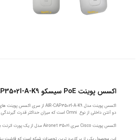
اکسس پوینت PoE سیسکو AIR-CAP3502I-A-K9
دو آنتن داخلی از نوع Omni است که میزان حداکثر قدرت گیرندگی آن 4dBi می باشد.
اکسس پوینت Cisco سری Aironet 3502i مدل از یک پورت اترنت بهره برده و توانایی کار کردن در دو باند فرکانسی 2.4 و 5 گیگاهرتز را دارد.