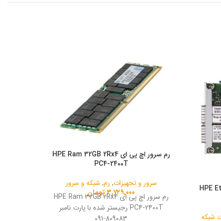
رم سرور اچ پی ای HPE Ram 32GB 2Rx4
PC4-2400T
سرور و تجهیزات
,
رم
,
شبکه و سرور
HPE Eth-
۳,۷۲۹,۰۰۰
تومان
رم سرور اچ پی ای HPE Ram 32GB 2Rx4
PC4-2400T رجیستر شده با پارت نامبر
ت شبکه
سی پی
809083-091