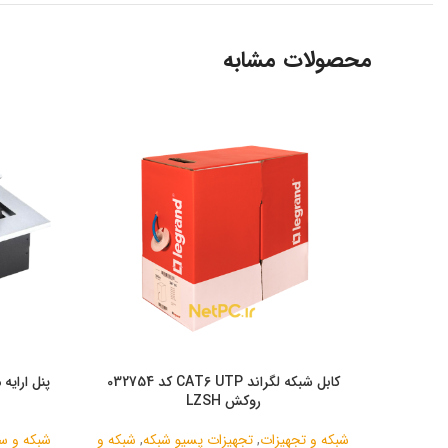
محصولات مشابه
کابل شبکه لگراند CAT6 UTP کد 032754
روکش LZSH
شبکه و تجهیزات
,
تجهیزات پسیو شبکه
,
شبکه و
شبکه و س