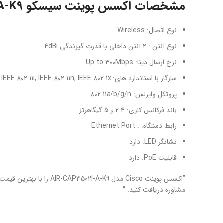
مشخصات اکسس پوینت سیسکو AIR-CAP3502I-A-K9 :
نوع اتصال: Wireless
نوع آنتن : 2 آنتن داخلی با قدرت گیرندگی 4dBi
نرخ ارسال دیتا: Up to 300Mbps
سازگار با استاندارد های: IEEE 802.11a, IEEE 802.11b, IEEE 802.11d, IEEE 802.11g, IEEE 802.11h, IEEE 802.11i, IEEE 802.11n, IEEE 802.1x
پروتکل وایرلس: 802.11a/b/g/n
باند فرکانس کاری: 2.4 و 5 گیگاهرتز
رابط دستگاه: : Ethernet Port
نشانگر LED: دارد
قابلیت PoE: دارد
”اکسس پوینت Cisco مدل AIR-CAP3502I-A-K9 را با بهترین قیمت از
مشاوره دریافت کنید. “