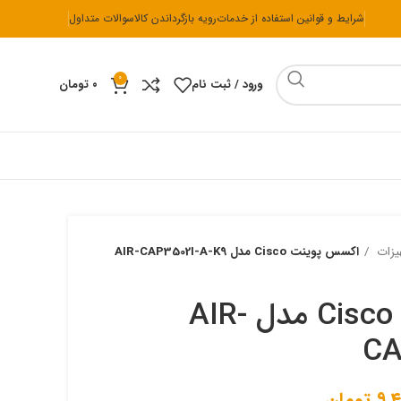
شرایط و قوانین استفاده از خدمات
رویه بازگرداندن کالا
سوالات متداول
0
ورود / ثبت نام
۰
تومان
ی یو
هارد
کیبورد و موس
لوازم جانبی
یزات
اکسس پوینت Cisco مدل AIR-CAP3502I-A-K9
هارد HDD
موس و کیبورد ای فور تک
هاب
اس اس دی M.2
موس و کیبورد ایسوس
اکسس پوینت Cisco مدل AIR-
اس اس دی SATA
موس و کیبورد تسکو
CA
موس و کیبورد ریزر
موس و کیبورد فراسو
۹,۴
تومان