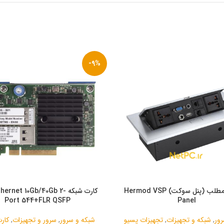
-9%
پنل ارایه مطلب (پنل سوکت) Hermod VSP
کارت شبکه ernet 10Gb/40Gb 2
Port 544+FLR QSFP
Panel
رور
,
شبکه و تجهیزات
,
تجهیزات پسیو
شبکه و سرور
,
سرور و تجهیزات
,
کار