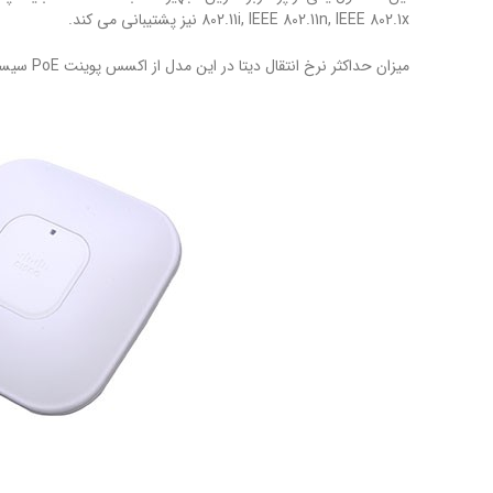
802.11i, IEEE 802.11n, IEEE 802.1x نیز پشتیبانی می کند.
میزان حداکثر نرخ انتقال دیتا در این مدل از اکسس پوینت PoE سیسکو برابر با 300 مگابیت بر ثانیه می باشد.