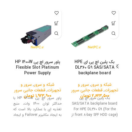
تمام
ه
بک پلین اچ پی ای HPE
پاور سرور اچ پی HP 1400W
بات
Flexible Slot Platinum
DL360 G9 SAS/SATA
Power Supply
backplane board
شبکه و سرور
,
سرور و
شبکه و سرور
,
سرور و
تجهیزات
,
قطعات جانبی سرور
تجهیزات
,
قطعات جانبی سرور
تج
۲,۶۲۳,۵۰۰
تومان
۱,۹۲۳,۹۰۰
تومان
بک پلین سرور اچ پی
پاور سرور اچ پی HP 1400w با
SAS/SATA backplane board
حداکثر توان 1400 وات، منبع
For HPE DL360 G9 (For the
تغذیه ای با عملکرد بالا است که
مح
front 8-bay SFF HDD cage) از
به ایجاد مکانیزم Failover و ایجاد
ر
درایوهایی با اینترفیس SAS و
ولتاژ خروجی با فرم فاکتور اینترنال
SATA پشتیبانی می‌کند.
کمک می کند.
صور