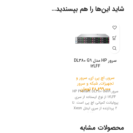
شاید این‌ها را هم بپسندید…
سرور HP مدل DL380 G9
12LFF
سرور
,
اچ پی ای
,
سرور و
تجهیزات
,
شبکه و سرور
۲۸,۶۹۹,۰۰۰
تومان
سرور HP Proliant DL380 Gen9
12LFF از نوع ایستاده از سری
پرولیانت کمپانی اچ پی است. تا
2 پردازنده از سری اینتل Xeon
Scalable Processor را
پشتیبانی می‌کند.
محصولات مشابه