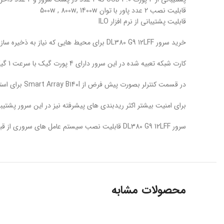
قابلیت نصب 2 عدد پاور با توان 500w , 800w, 1400w
قابلیت پشتیبانی از نرم افزار ILO
خرید سرور DL380 G9 12LFF برای محیط هایی که نیاز به ذخیره سازی اطلاعات حجیم در کنار محاسبات پیچیده را دارند گزینه مناسبی می باشد.
کارت شبکه تعبیه شده در این سرور دارای 4 پورت گیک با سرعت 1 گیگابایت بر ثانیه می باشد. همچنین از کارت های شبکه با سرعت 40 گیگ نیز پشتیبانی می کند .
در قسمت کنترلر بصورت پیش فرض از Smart Array B140I برای استفاده از هاردهای SATA تعبیه شده است و برای استفاده از هارد های SAS از کنترلر P840/4GB استفاده می کند.
برای امنیت بیشتر اکثر ریدبندی های پیشرفته نیز در این سرور پشتیب
سرور DL380 G9 12LFF قابلیت نصب سیستم عامل های سروری از قبیل Windows , Linux و Virtualization را پشتیبانی می کند.
محصولات مشابه