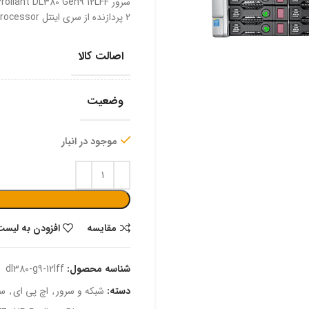
2 پردازنده از سری اینتل Xeon Scalable Processor را پشتیبانی می‌کند.
اصالت کالا
وضعیت
موجود در انبار
مقایسه
افزودن به لیست
شناسه محصول:
dl380-g9-12lff
دسته:
شبکه و سرور
,
اچ پی ای
,
سر