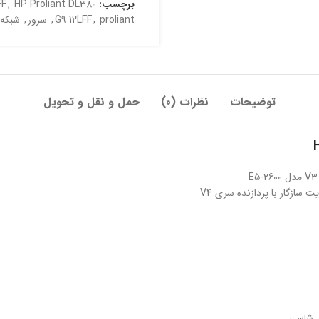
برچسب:
HP Proliant DL380
,
FF
proliant
,
G9 12LFF
,
سرور
,
شبکه
توضیحات
نظرات (0)
حمل و نقل و تحویل