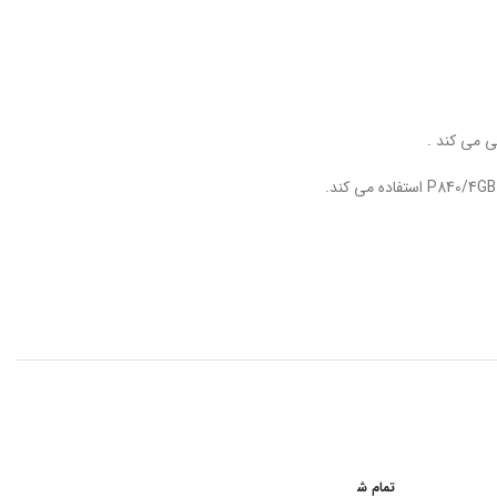
تمام ش
تمام ش