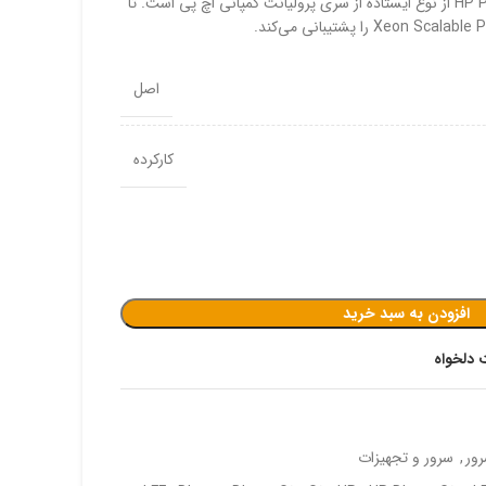
سرور HP Proliant DL380 Gen9 12LFF از نوع ایستاده از سری پرولیانت کمپانی اچ پی است. تا
موس و کیبورد لاجیتک
اصل
کارکرده
افزودن به سبد خرید
 دلخواه
ور
,
سرور و تجهیزات