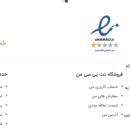
که در اینجا به معنی پایین آو
باشد تشکیل شده است.
کلیHeatsink به دلیل متر
ماده تشکیل دهنده ) باید ویژ
داشته باشد که بارزترین این و
خاصیت خنک کنندگی یا دفع
است . میتوان اینگونه عنوان 
هیت سینک در کنار هر منبع حر
قرار بگیرد به شرط مچ شدن یا
ه
مناسب با آن منبع ، میتواند حرار
فروشگاه نت پی سی من
خدم
شده را از منبع گرفته ، جذب ب
کند و این حرارت را به تدریج
حساب کاربری من
سی
به
تخلیه کند . این محصول ج
سفارش های من
تم
قطعات سرور می باشد.
لیست علاقه مندی
رو
 پی
آدرس من
سو
شر