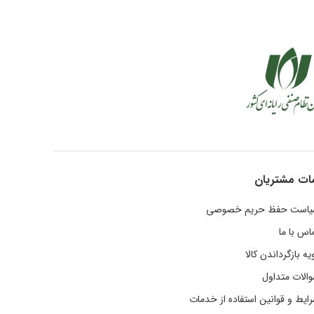
رنده می
پشتیبانی هوشمند از کنترلر HPE
 بطور
سطح کلاس P و HPE NVDIMMs
یالش ( جنس
حداکثر 24 دستگاه را پشتیبانی می
گی هایی
کند. دارای هالوژن کم و یون لیتیوم
کند.
یژگی ها
 حرارت
کرد که
ارتی که
 اتصال
ت تولید
ات مشتریان
دنه خود
 از خود
است حفظ حریم خصوصی
زیی از
اس با ما
یه بازگرداندن کالا
الات متداول
ایط و قوانین استفاده از خدمات