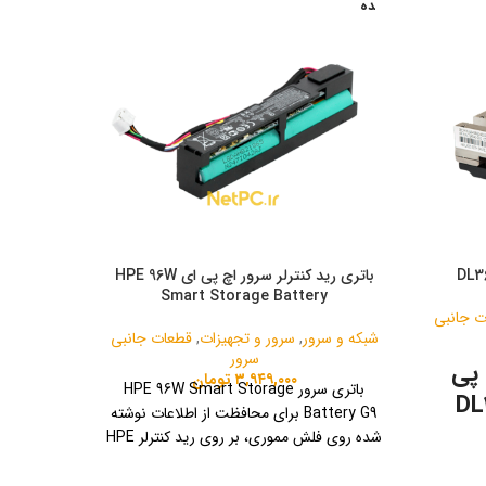
ده
ده
باتری رید کنترلر سرور اچ پی ای HPE 96W
y
Smart Storage Battery
ت جانبی
شبکه و سرور
,
سرور و تجهیزات
,
قطعات جانبی
شبکه و س
سرور
پی
۳,۹۴۹,۰۰۰
تومان
باتری سرور HPE 96W Smart Storage
DL
Battery G9 برای محافظت از اطلاعات نوشته
شده روی فلش مموری، بر روی رید کنترلر HPE
هیت سینک یا همان HEAT SINK از
Smart Array در صورت قطع برق و برای نسل
دو کلمه HEAT به معنی حرارت و SINK
های 9 و 10 سرورهای HP طراحی شده است.
های 9 و 10 سرورهای HP طراحی شده است.