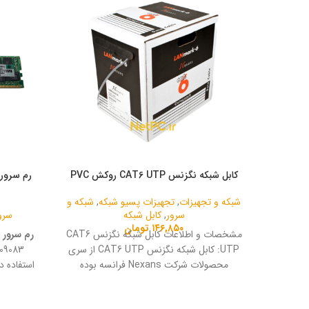
کابل شبکه نگزنس CAT6 UTP روکش PVC
شبکه و تجهیزات
,
تجهیزات پسیو شبکه
,
شبکه و
سرور
,
کابل شبکه
سرو
۱۴۶,۸۵۰
تومان
مشخصات و اطلاعات کابل شبکه نگزنس CAT6
رم سرور HP 32GB DDR4 2400
UTP: کابل شبکه نگزنس CAT6 UTP از سری
محصولات شرکت Nexans فرانسه بوده
استفاده 
رم از ق