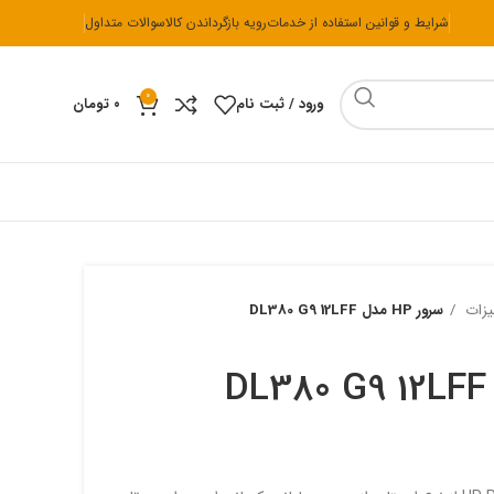
شرایط و قوانین استفاده از خدمات
رویه بازگرداندن کالا
سوالات متداول
0
ورود / ثبت نام
۰
تومان
ی یو
هارد
کیبورد و موس
لوازم جانبی
یزات
سرور HP مدل DL380 G9 12LFF
هارد HDD
موس و کیبورد ای فور تک
هاب
اس اس دی M.2
موس و کیبورد ایسوس
اس اس دی SATA
موس و کیبورد تسکو
موس و کیبورد ریزر
موس و کیبورد فراسو