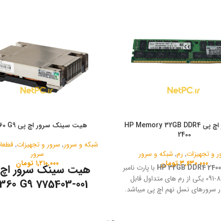
رم سرور اچ پی HP Memory 32GB DDR4
هیت سینک سرور اچ پی DL360 G9
2400
شبکه و سرور
,
سرور و تجهیزات
,
قطعا
ر و تجهیزات
,
رم
,
شبکه و سرور
سرور
۳,۶۳۰,۰۰۰
تومان
۱,۲۱۰,۰۰۰
تومان
هیت سینک سرور اچ 
با پارت نامبر
809083-091 یکی از رم های متداول قابل
360 G9 775403-001
در سرورهای نسل نهم اچ پی میباشد.
تکنولوژی و یا نسل این رم DDR4 میباشد. این
ابلیت تصحیح خطا پشتیبانی میکند.