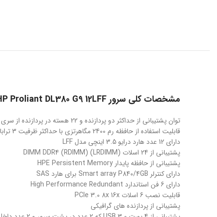
مشخصات کلی سرور HP Proliant DL380 G9 12LFF
توان پشتیبانی از حداکثر دو پردازنده و 22 هسته در پردازنده از سری V3 مدل E5-2600
قابلیت استفاده از حافظه رم 2400 مگاهرتزی با حداکثر ظرفیت 3 ترابایت سازگار با پردازنده سری V4
دارای 12 عدد هارد درایو 3.5 اینچی مدل LFF
پشتیبانی از 24 اسلات (DIMM DDR4 (RDIMM) (LRDIMM
پشتیبانی از حافظه پایدار HPE Persistent Memory
دارای کنترلر Smart array P840/4GB برای هارد SAS
دارای 6 فن استاندارد High Performance Redundant
قابلیت نصب 6 اسلات PCIe 3.0 8x 16x
پشتیبانی از پردازنده های گرافیکی
پشتیبانی از 4 پورت USB 3.0 که 2 عدد در پشت سرور و 2 عدد داخل شاسی