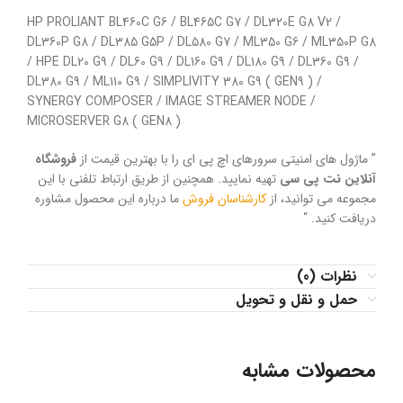
HP PROLIANT BL460C G6 / BL465C G7 / DL320E G8 V2 /
DL360P G8 / DL385 G5P / DL580 G7 / ML350 G6 / ML350P G8
/ HPE DL20 G9 / DL60 G9 / DL160 G9 / DL180 G9 / DL360 G9 /
DL380 G9 / ML110 G9 / SIMPLIVITY 380 G9 ( GEN9 ) /
SYNERGY COMPOSER / IMAGE STREAMER NODE /
MICROSERVER G8 ( GEN8 )
” ماژول های امنیتی سرورهای اچ پی ای را با بهترین قیمت از
فروشگاه
آنلاین نت پی سی
تهیه نمایید. همچنین از طریق ارتباط تلفنی با این
مجموعه می توانید، از
کارشناسان فروش
ما درباره این محصول مشاوره
دریافت کنید. “
نظرات (0)
حمل و نقل و تحویل
محصولات مشابه