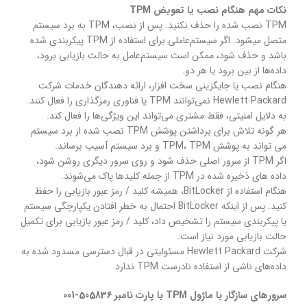
نکات مهم هنگام نصب یا تعویض TPM
TPM نصب شده را حذف نکنید. پس از نصب، TPM به برد سیستم
متصل میشود. اگر سیستم‌عاملی برای استفاده از TPM پیکربندی شده
باشد و حذف شود، ممکن است سیستم‌عامل به حالت بازیابی برود،
داده‌ها از بین برود یا هر دو.
هنگام نصب یا جایگزینی سخت افزار، ارائه دهندگان خدمات شرکت
Hewlett Packard نمی‌توانند TPM یا فناوری رمزگذاری را فعال کنند.
به دلایل امنیتی، فقط مشتری می‌تواند این ویژگی‌ها را فعال کند.
هر گونه تلاش برای برداشتن پوشش TPM نصب شده از برد سیستم
می تواند به پوشش TPM، TPM و برد سیستم آسیب برساند.
اگر TPM از سرور اصلی حذف شود و روی سرور دیگری روشن شود،
داده های ذخیره شده در TPM از جمله کلیدها پاک می‌شوند.
هنگام استفاده از BitLocker، همیشه کلید / رمز عبور بازیابی را حفظ
کنید. پس از اینکه BitLocker احتمال به خطر افتادن یکپارچگی سیستم
یا پیکربندی سیستم را تشخیص داد، کلید / رمز عبور بازیابی برای تکمیل
حالت بازیابی مورد نیاز است.
شرکت Hewlett Packard مسئولیتی در قبال دسترسی مسدود شده به
داده‌های ناشی از استفاده نادرست TPM ندارد.
سرورهای سازگار با ماژول TPM با پارت نامبر 505836-001