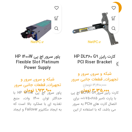
-8%
کارت رایزر HP DL360 G9
پاور سرور اچ پی HP 1400W
Flexible Slot Platinum
PCI Riser Bracket
Power Supply
شبکه و سرور
,
سرور و
تجهیزات
,
قطعات جانبی سرور
شبکه و سرور
,
سرور و
تج
تجهیزات
,
قطعات جانبی سرور
۳,۴۱۰,۰۰۰
تومان
با
۳,۱۳۵,۰۰۰
تومان
۱,۹۲۳,۹۰۰
تومان
کارت رایزر سرور DL360 G9 اچ پی
پاور سرور اچ پی HP 1400w با
سا
با پارت نامبر 750685-001 برای
حداکثر توان 1400 وات، منبع
بیش
اتصال کارت های PCIe به سرور
تغذیه ای با عملکرد بالا است که
می باشد، که با استفاده از این
به ایجاد مکانیزم Failover و ایجاد
سرو
کارت میتوانید تعداد 2 کارت PCIe
ولتاژ خروجی با فرم فاکتور اینترنال
ب
ازجمله کارت شبکه، کارت گرافیک،
کمک می کند.
دم
کارت رید کنترلر و کارت HBA و ..
ق
را به سرور اضافه کنید.
ب