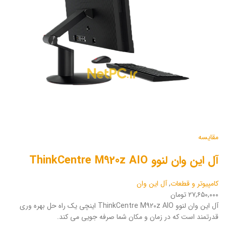
مقایسه
آل این وان لنوو ThinkCentre M920z AIO
کامپیوتر و قطعات
,
آل این وان
۲۷,۶۵۰,۰۰۰ تومان
آل این وان لنوو ThinkCentre M920z AIO اینچی یک راه حل بهره وری
قدرتمند است که در زمان و مکان شما صرفه جویی می کند.