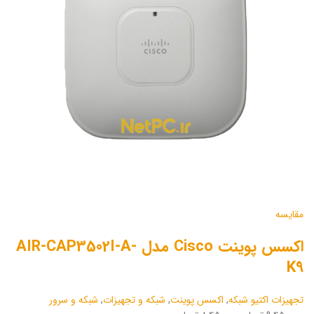
مقایسه
اکسس پوینت Cisco مدل AIR-CAP3502I-A-
K9
تجهیزات اکتیو شبکه
,
اکسس پوینت
,
شبکه و تجهیزات
,
شبکه و سرور