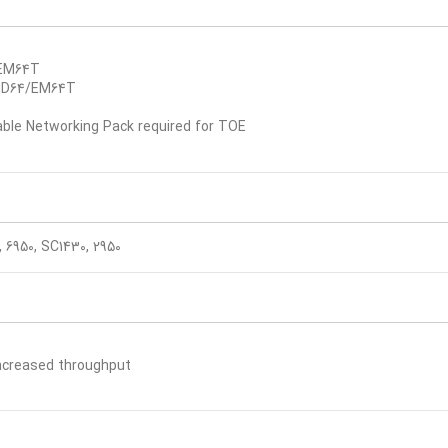
/EM64T
AMD64/EM64T
ble Networking Pack required for TOE
, 6950, SC1430, 2950
increased throughput