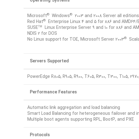
Operating Systems
®
®
Microsoft
Windows
2003 and 2008 Server all editions
®
Red Hat
Enterprise Linux 4 and 5 for x86 and AMD64
SUSE
Linux Enterprise Server 9 and 10 for x86 and 
TM
NDIS 2 for DOS
®
No Linux support for TOE, Microsoft Server 2003
Scala
Servers Supported
PowerEdge R805, R905, R900, T605, R300, T300, T105, 2970
Performance Features
Automatic link aggregation and load balancing
Smart Load Balancing for heterogeneous failover and 
Multiple boot agents supporting RPL, BootP, and PXE
Protocols