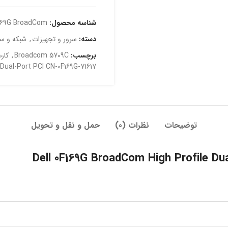
شناسه محصول:
169G BroadCom
دسته:
سرور و تجهیزات
,
شبکه و سر
برچسب:
Broadcom 5709C
,
کار
Dual-Port PCI CN-0F169G-71617
توضیحات
نظرات (0)
حمل و نقل و تحویل