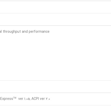
nal throughput and performance
I Express
ver 1.0a, ACPI ver 2.0
TM