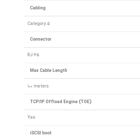
Cabling
Category 5
Connector
RJ-45
Max Cable Length
100 meters
TCP/IP Offload Engine (TOE)
Yes
iSCSI boot