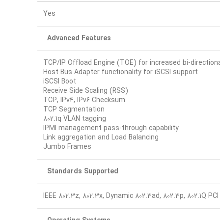
Yes
Advanced Features
TCP/IP Offload Engine (TOE) for increased bi-directio
Host Bus Adapter functionality for iSCSI support
iSCSI Boot
Receive Side Scaling (RSS)
TCP, IPv4, IPv6 Checksum
TCP Segmentation
802.1q VLAN tagging
IPMI management pass-through capability
Link aggregation and Load Balancing
Jumbo Frames
Standards Supported
IEEE 802.3z, 802.3x, Dynamic 802.3ad, 802.3p, 802.1Q PC