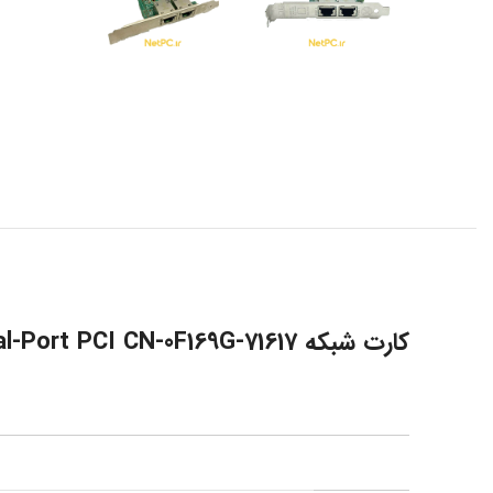
کارت شبکه Dell 0F169G BroadCom High Profile Dual-Port PCI CN-0F169G-71617