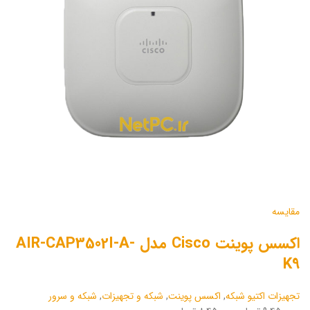
مقایسه
اکسس پوینت Cisco مدل AIR-CAP3502I-A-
K9
تجهیزات اکتیو شبکه
,
اکسس پوینت
,
شبکه و تجهیزات
,
شبکه و سرور