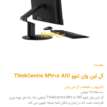
مقایسه
آل این وان لنوو ThinkCentre M920z AIO
کامپیوتر و قطعات
,
آل این وان
۲۷,۶۵۰,۰۰۰ تومان
آل این وان لنوو ThinkCentre M920z AIO اینچی یک راه حل بهره وری
قدرتمند است که در زمان و مکان شما صرفه جویی می کند.